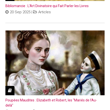
Bibliomancie : L’Art Divinatoire qui Fait Parler les Livres
20 Sep 2025
|
Articles
Poupées Maudites : Elizabeth et Robert, les "Mariés de l'Au-
delà"