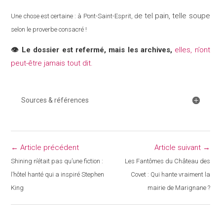
e tel pain, telle soupe
Une chose est certaine : à Pont-Saint-Esprit,
d
selon le proverbe consacré !
👁️ Le dossier est refermé, mais les archives,
elles, n’ont
peut-être jamais tout dit.
Sources & références
← Article précédent
Article suivant →
Shining n’était pas qu’une fiction :
Les Fantômes du Château des
l’hôtel hanté qui a inspiré Stephen
Covet : Qui hante vraiment la
King
mairie de Marignane ?